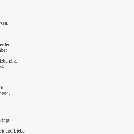
.
zeit.
erden.
äher.
lebendig.
st.
n.
rk.
bend.
ringt.
it und Liebe.