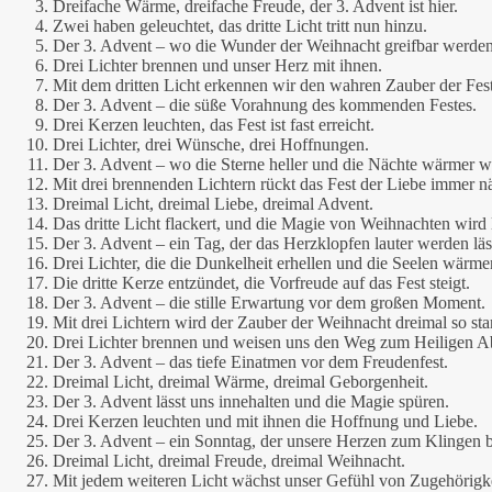
Dreifache Wärme, dreifache Freude, der 3. Advent ist hier.
Zwei haben geleuchtet, das dritte Licht tritt nun hinzu.
Der 3. Advent – wo die Wunder der Weihnacht greifbar werden
Drei Lichter brennen und unser Herz mit ihnen.
Mit dem dritten Licht erkennen wir den wahren Zauber der Fest
Der 3. Advent – die süße Vorahnung des kommenden Festes.
Drei Kerzen leuchten, das Fest ist fast erreicht.
Drei Lichter, drei Wünsche, drei Hoffnungen.
Der 3. Advent – wo die Sterne heller und die Nächte wärmer w
Mit drei brennenden Lichtern rückt das Fest der Liebe immer n
Dreimal Licht, dreimal Liebe, dreimal Advent.
Das dritte Licht flackert, und die Magie von Weihnachten wird 
Der 3. Advent – ein Tag, der das Herzklopfen lauter werden läs
Drei Lichter, die die Dunkelheit erhellen und die Seelen wärme
Die dritte Kerze entzündet, die Vorfreude auf das Fest steigt.
Der 3. Advent – die stille Erwartung vor dem großen Moment.
Mit drei Lichtern wird der Zauber der Weihnacht dreimal so sta
Drei Lichter brennen und weisen uns den Weg zum Heiligen A
Der 3. Advent – das tiefe Einatmen vor dem Freudenfest.
Dreimal Licht, dreimal Wärme, dreimal Geborgenheit.
Der 3. Advent lässt uns innehalten und die Magie spüren.
Drei Kerzen leuchten und mit ihnen die Hoffnung und Liebe.
Der 3. Advent – ein Sonntag, der unsere Herzen zum Klingen b
Dreimal Licht, dreimal Freude, dreimal Weihnacht.
Mit jedem weiteren Licht wächst unser Gefühl von Zugehörigke