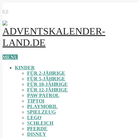
MENU
KINDER
FÜR 2-JÄHRIGE
FÜR 5-JÄHRIGE
FÜR 10-JÄHRIGE
FÜR 12-JÄHRIGE
PAW PATROL
TIPTOI
PLAYMOBIL
SPIELZEUG
LEGO
SCHLEICH
PFERDE
DISNEY