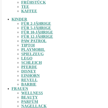
FRÜHSTÜCK
TEE
KAFFEE
KINDER
FÜR 2-JÄHRIGE
FÜR 5-JÄHRIGE
FÜR 10-JÄHRIGE
FÜR 12-JÄHRIGE
PAW PATROL
TIPTOI
PLAYMOBIL
SPIELZEUG
LEGO
SCHLEICH
PFERDE
DISNEY
EINHORN
REVELL
BARBIE
FRAUEN
WELLNESS
BEAUTY
PARFÜM
NAGELLACK