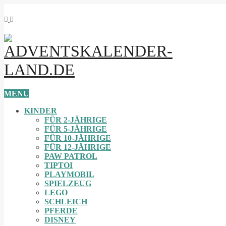
MENU
KINDER
FÜR 2-JÄHRIGE
FÜR 5-JÄHRIGE
FÜR 10-JÄHRIGE
FÜR 12-JÄHRIGE
PAW PATROL
TIPTOI
PLAYMOBIL
SPIELZEUG
LEGO
SCHLEICH
PFERDE
DISNEY