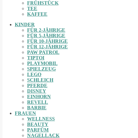
FRÜHSTÜCK
TEE
KAFFEE
KINDER
FÜR 2-JÄHRIGE
FÜR 5-JÄHRIGE
FÜR 10-JÄHRIGE
FÜR 12-JÄHRIGE
PAW PATROL
TIPTOI
PLAYMOBIL
SPIELZEUG
LEGO
SCHLEICH
PFERDE
DISNEY
EINHORN
REVELL
BARBIE
FRAUEN
WELLNESS
BEAUTY
PARFÜM
NAGELLACK