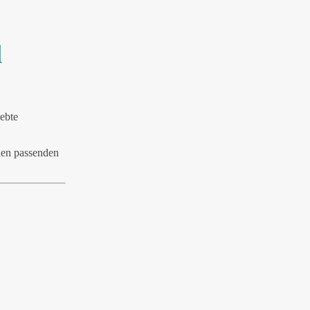
d
iebte
den passenden