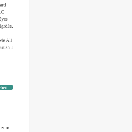
ard
AC
Eyes
lgröße,
Me All
Brush 1
ehen
n zum