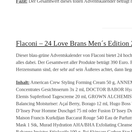
Fazit:
Der Gesamtwert dieses tollen Adventskalender beträgt m
Flaconi – 24 Love Brans Men´s Edition
Dieser blau-grüne Adventskalender von Flaconi bietet 24 hoc
alles dabei. Der Gesamtwert aller Produkte beträgt 390 Euro.
Herzensmann sind, der sehr auf sein Äußeres achtet, dann lieg
Inhalt:
American Crew Styling Forming Cream 50 g, ANN
Concentrates Gesichtsserum 3x 2 ml, DOCTOR BABOR H
Elemis Supferfood Tagescreme 20 ml, GROWN ALCHEMIS
Balancing Moisturiser: Açaí Berry, Borago 12 ml, Hugo Bos
D’Issey Pour Homme Duschgel 75 ml oder Fusion D’Issey Du
Maison Francis Kurkdjian Baccarat Rouge 540 Eau de Parfum
Mask 1 Stk, Murad Hydration AHA/BHA Exfoliating Cleanser 
Rabanne Invictus Stückseife 100 g, Pai Skincare Carbon Sta