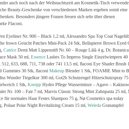
ender auch noch nach der Weihnachtszeit am Kosmetik-Tisch verwende
sche Beauty-Geschenke von verschiedenen Marken ergeben somit eine t
enken. Besonders jüngere Frauen freuen sich sehr über diesen
rke Flaconi.
en Eyeliner Nr. 900 – Black 1,2 ml, Alessandro Spa Top Coat Nagelüb
 frown Gesicht Patches Mini-Pack 24 Stk, Bellapierre Brown Eyed G
g,
Catrice
Demi Matt Lippenstift Nr. 60 – Rouge Làlà 4 g, Dr. Botanica
Face Mask 50 ml,
Essence
Lashes To Impress Single Einzelwimpern 40 
, 512, 633, 688, 711, 738 oder 741 13,5 ml, flaconi Eye Shader Brush 1
il Gummies 30 Stk, flaconi
Makeup
Blender 1 Stk, FOAMIE Mint to 
s Wunder Tiegelkur 300 ml, Got2b Schutzengel Hitzeschutzspray 75
telweich 1 Stk,
Kneipp
Hydro Pflege Wasserminze – Agave – Kaktusw
 Nr. 100 – Fair 7 ml, Marvis Classic Strong Mint Zahnpasta 25 ml, 
e für normales Haar Festes Shampoo 75 g, Nø Cosmetics spa today
, Polaar Polar Night Revitalizing Cream 15 ml,
Weleda
Granatapfel