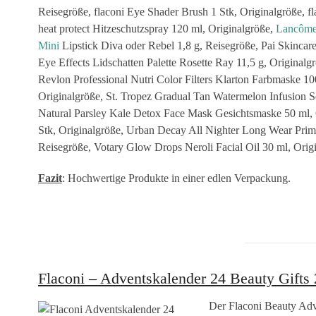
Reisegröße, flaconi Eye Shader Brush 1 Stk, Originalgröße, 
heat protect Hitzeschutzspray 120 ml, Originalgröße,
Lancôm
Mini
Lipstick Diva oder Rebel 1,8 g, Reisegröße, Pai Skincar
Eye Effects Lidschatten Palette Rosette Ray 11,5 g, Origina
Revlon Professional Nutri Color Filters Klarton Farbmaske 1
Originalgröße, St. Tropez Gradual Tan Watermelon Infusion S
Natural Parsley Kale Detox Face Mask Gesichtsmaske 50 ml,
Stk, Originalgröße, Urban Decay All Nighter Long Wear Prime
Reisegröße, Votary Glow Drops Neroli Facial Oil 30 ml, Orig
Fazit
: Hochwertige Produkte in einer edlen Verpackung.
Flaconi – Adventskalender 24 Beauty Gifts
Der Flaconi Beauty Adv