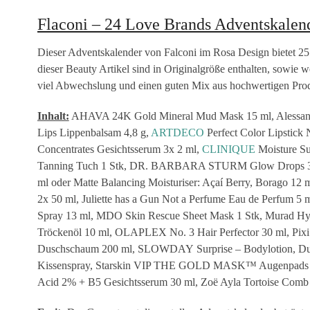
Flaconi – 24 Love Brands Adventskalen
Dieser Adventskalender von Falconi im Rosa Design bietet 2
dieser Beauty Artikel sind in Originalgröße enthalten, sowie we
viel Abwechslung und einen guten Mix aus hochwertigen Prod
Inhalt:
AHAVA 24K Gold Mineral Mud Mask 15 ml, Alessa
Lips Lippenbalsam 4,8 g,
ARTDECO
Perfect Color Lipstick 
Concentrates Gesichtsserum 3x 2 ml,
CLINIQUE
Moisture Su
Tanning Tuch 1 Stk, DR. BARBARA STURM Glow Drops 3 
ml oder Matte Balancing Moisturiser: Açaí Berry, Borago 12
2x 50 ml, Juliette has a Gun Not a Perfume Eau de Perfum 5
Spray 13 ml, MDO Skin Rescue Sheet Mask 1 Stk, Murad Hy
Tröckenöl 10 ml, OLAPLEX No. 3 Hair Perfector 30 ml, Pixi
Duschschaum 200 ml, SLOWDAY Surprise – Bodylotion, Dusc
Kissenspray, Starskin VIP THE GOLD MASK™ Augenpads 1 P
Acid 2% + B5 Gesichtsserum 30 ml, Zoë Ayla Tortoise Comb