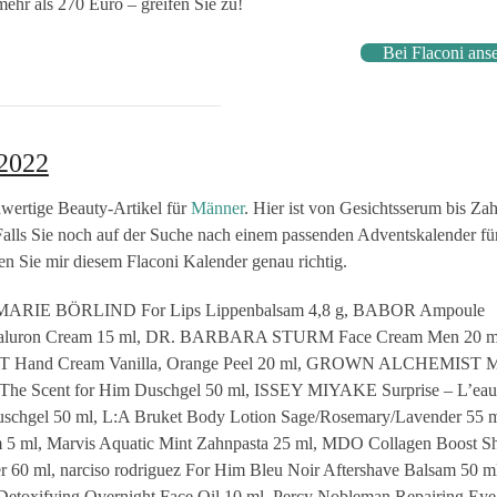
ehr als 270 Euro – greifen Sie zu!
Bei Flaconi ans
 2022
hwertige Beauty-Artikel für
Männer
. Hier ist von Gesichtsserum bis Za
 Falls Sie noch auf der Suche nach einem passenden Adventskalender fü
en Sie mir diesem Flaconi Kalender genau richtig.
EMARIE BÖRLIND For Lips Lippenbalsam 4,8 g, BABOR Ampoule
yaluron Cream 15 ml, DR. BARBARA STURM Face Cream Men 20 m
T Hand Cream Vanilla, Orange Peel 20 ml, GROWN ALCHEMIST M
s The Scent for Him Duschgel 50 ml, ISSEY MIYAKE Surprise – L’eau
schgel 50 ml, L:A Bruket Body Lotion Sage/Rosemary/Lavender 55 m
 5 ml, Marvis Aquatic Mint Zahnpasta 25 ml, MDO Collagen Boost Sh
60 ml, narciso rodriguez For Him Bleu Noir Aftershave Balsam 50 m
r Detoxifying Overnight Face Oil 10 ml, Percy Nobleman Repairing Ey