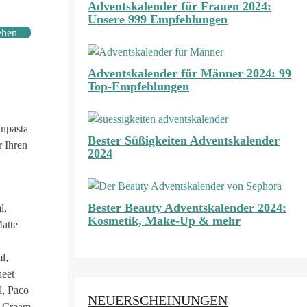
Adventskalender für Frauen 2024:
Unsere 999 Empfehlungen
ehen
Adventskalender für Männer 2024: 99
Top-Empfehlungen
hnpasta
Bester Süßigkeiten Adventskalender
r Ihren
2024
Bester Beauty Adventskalender 2024:
l,
Kosmetik, Make-Up & mehr
atte
l,
eet
l, Paco
NEUERSCHEINUNGEN
e Cream