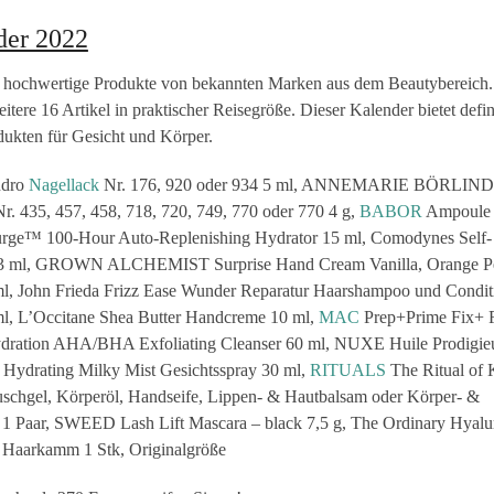
der 2022
5 hochwertige Produkte von bekannten Marken aus dem Beautybereich.
itere 16 Artikel in praktischer Reisegröße. Dieser Kalender bietet defin
ukten für Gesicht und Körper.
ndro
Nagellack
Nr. 176, 920 oder 934 5 ml, ANNEMARIE BÖRLIND
Nr. 435, 457, 458, 718, 720, 749, 770 oder 770 4 g,
BABOR
Ampoule
rge™ 100-Hour Auto-Replenishing Hydrator 15 ml, Comodynes Self-
ml, GROWN ALCHEMIST Surprise Hand Cream Vanilla, Orange Pe
 ml, John Frieda Frizz Ease Wunder Reparatur Haarshampoo und Condit
 ml, L’Occitane Shea Butter Handcreme 10 ml,
MAC
Prep+Prime Fix+ F
dration AHA/BHA Exfoliating Cleanser 60 ml, NUXE Huile Prodigi
 Hydrating Milky Mist Gesichtsspray 30 ml,
RITUALS
The Ritual of
hgel, Körperöl, Handseife, Lippen- & Hautbalsam oder Körper- &
aar, SWEED Lash Lift Mascara – black 7,5 g, The Ordinary Hyalu
 Haarkamm 1 Stk, Originalgröße