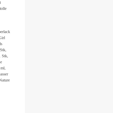
t
olle
erlack
irl
ls
Stk,
 Stk,
Be
 ml,
asser
Nature