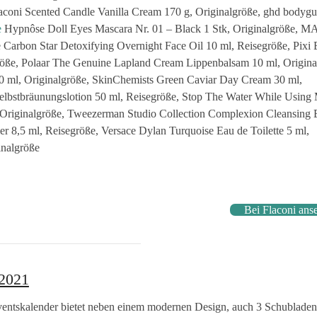
flaconi Scented Candle Vanilla Cream 170 g, Originalgröße, ghd bodygu
e
Hypnôse Doll Eyes Mascara Nr. 01 – Black 1 Stk, Originalgröße, M
e Carbon Star Detoxifying Overnight Face Oil 10 ml, Reisegröße, Pixi 
lgröße, Polaar The Genuine Lapland Cream Lippenbalsam 10 ml, Origina
00 ml, Originalgröße, SkinChemists Green Caviar Day Cream 30 ml,
elbstbräunungslotion 50 ml, Reisegröße, Stop The Water While Using 
 Originalgröße, Tweezerman Studio Collection Complexion Cleansing 
r 8,5 ml, Reisegröße, Versace Dylan Turquoise Eau de Toilette 5 ml,
inalgröße
Bei Flaconi ans
 2021
entskalender bietet neben einem modernen Design, auch 3 Schublade