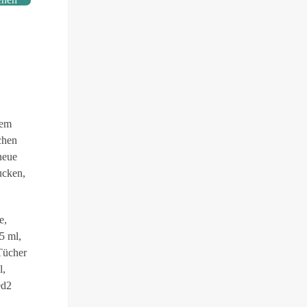
dem
chen
neue
ucken,
e,
5 ml,
Tücher
l,
ed2