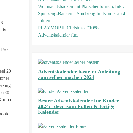
 9
PLAYMOBIL Christmas 71088
itiv
Adventskalender für...
 For
Adventskalender basteln: Anleitung
el 20
zum selber machen 2024
ioner
ixing
euse®
 Karma
Bester Adventskalender für Kinder
2024: Ideen zum Füllen & fertige
Kalender
ronic