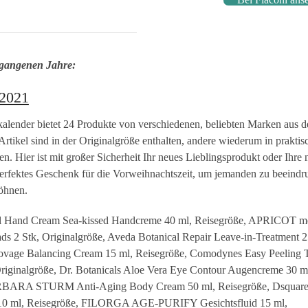
ergangenen Jahre:
 2021
alender bietet 24 Produkte von verschiedenen, beliebten Marken aus 
rtikel sind in der Originalgröße enthalten, andere wiederum in praktis
n. Hier ist mit großer Sicherheit Ihr neues Lieblingsprodukt oder Ihre 
erfektes Geschenk für die Vorweihnachtszeit, um jemanden zu beeindr
wöhnen.
 Hand Cream Sea-kissed Handcreme 40 ml, Reisegröße, APRICOT m
s 2 Stk, Originalgröße, Aveda Botanical Repair Leave-in-Treatment 2
ovage Balancing Cream 15 ml, Reisegröße, Comodynes Easy Peeling 
riginalgröße, Dr. Botanicals Aloe Vera Eye Contour Augencreme 30 m
RBARA STURM Anti-Aging Body Cream 50 ml, Reisegröße, Dsquar
 10 ml, Reisegröße, FILORGA AGE-PURIFY Gesichtsfluid 15 ml,