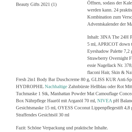
Öffnen, sodass der Kal
werden kann. 24 prakti
Kombination zum Versch
Adventskalender der Ma
Inhalt: 3INA The 24H P
5 ml, APRICOT down the
Eyeshadow Palette 7,2 
Strawberry Overnight 
essie Nagellack Nr. 378
flaconi Hair, Skin & Na
Fresh 2in1 Body Bar Duschcreme 80 g, GLISS KUR Anti-Splis
HYDROPHIL
Nachhaltige
Zahnbürste Hellblau oder Rot Mit
Tuchmaske 1 Stk, Manhattan Powder Mat Camouflage Concealer
Box Nährpflege Haaröl mit Arganöl 70 ml,
NIVEA
pH Balanc
Gesichtsmaske 15 ml, OYESS Coconut Lippenpflegestift 4,8 g
Straffendes Gesichtsöl 30 ml
Fazit: Schöne Verpackung und praktische Inhalte.