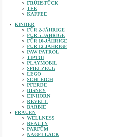
FRÜHSTÜCK
TEE
KAFFEE
KINDER
FÜR 2-JÄHRIGE
FÜR 5-JÄHRIGE
FÜR 10-JÄHRIGE
FÜR 12-JÄHRIGE
PAW PATROL
TIPTOI
PLAYMOBIL
SPIELZEUG
LEGO
SCHLEICH
PFERDE
DISNEY
EINHORN
REVELL
BARBIE
FRAUEN
WELLNESS
BEAUTY
PARFÜM
NAGELLACK