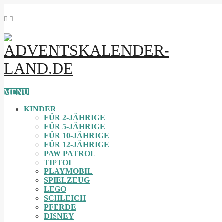
MENU
KINDER
FÜR 2-JÄHRIGE
FÜR 5-JÄHRIGE
FÜR 10-JÄHRIGE
FÜR 12-JÄHRIGE
PAW PATROL
TIPTOI
PLAYMOBIL
SPIELZEUG
LEGO
SCHLEICH
PFERDE
DISNEY