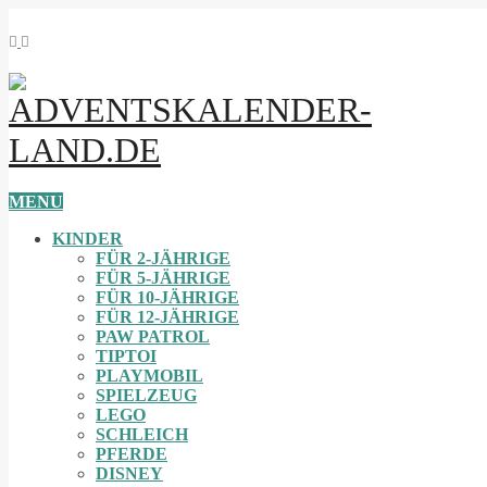
MENU
KINDER
FÜR 2-JÄHRIGE
FÜR 5-JÄHRIGE
FÜR 10-JÄHRIGE
FÜR 12-JÄHRIGE
PAW PATROL
TIPTOI
PLAYMOBIL
SPIELZEUG
LEGO
SCHLEICH
PFERDE
DISNEY