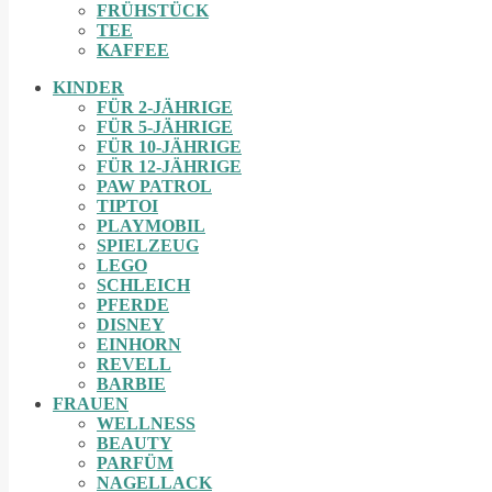
FRÜHSTÜCK
TEE
KAFFEE
KINDER
FÜR 2-JÄHRIGE
FÜR 5-JÄHRIGE
FÜR 10-JÄHRIGE
FÜR 12-JÄHRIGE
PAW PATROL
TIPTOI
PLAYMOBIL
SPIELZEUG
LEGO
SCHLEICH
PFERDE
DISNEY
EINHORN
REVELL
BARBIE
FRAUEN
WELLNESS
BEAUTY
PARFÜM
NAGELLACK