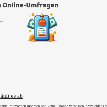
äuft es ab
nspiel mitmachen möchten und keine Chance verpassen, empfiehlt es s