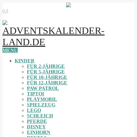
MENU
KINDER
FÜR 2-JÄHRIGE
FÜR 5-JÄHRIGE
FÜR 10-JÄHRIGE
FÜR 12-JÄHRIGE
PAW PATROL
TIPTOI
PLAYMOBIL
SPIELZEUG
LEGO
SCHLEICH
PFERDE
DISNEY
EINHORN