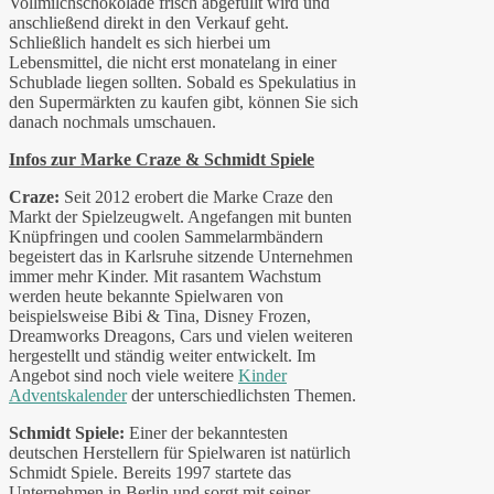
Vollmilchschokolade frisch abgefüllt wird und
anschließend direkt in den Verkauf geht.
Schließlich handelt es sich hierbei um
Lebensmittel, die nicht erst monatelang in einer
Schublade liegen sollten. Sobald es Spekulatius in
den Supermärkten zu kaufen gibt, können Sie sich
danach nochmals umschauen.
Infos zur Marke Craze & Schmidt Spiele
Craze:
Seit 2012 erobert die Marke Craze den
Markt der Spielzeugwelt. Angefangen mit bunten
Knüpfringen und coolen Sammelarmbändern
begeistert das in Karlsruhe sitzende Unternehmen
immer mehr Kinder. Mit rasantem Wachstum
werden heute bekannte Spielwaren von
beispielsweise Bibi & Tina, Disney Frozen,
Dreamworks Dreagons, Cars und vielen weiteren
hergestellt und ständig weiter entwickelt. Im
Angebot sind noch viele weitere
Kinder
Adventskalender
der unterschiedlichsten Themen.
Schmidt Spiele:
Einer der bekanntesten
deutschen Herstellern für Spielwaren ist natürlich
Schmidt Spiele. Bereits 1997 startete das
Unternehmen in Berlin und sorgt mit seiner