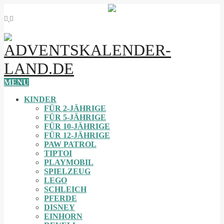
MENU
KINDER
FÜR 2-JÄHRIGE
FÜR 5-JÄHRIGE
FÜR 10-JÄHRIGE
FÜR 12-JÄHRIGE
PAW PATROL
TIPTOI
PLAYMOBIL
SPIELZEUG
LEGO
SCHLEICH
PFERDE
DISNEY
EINHORN