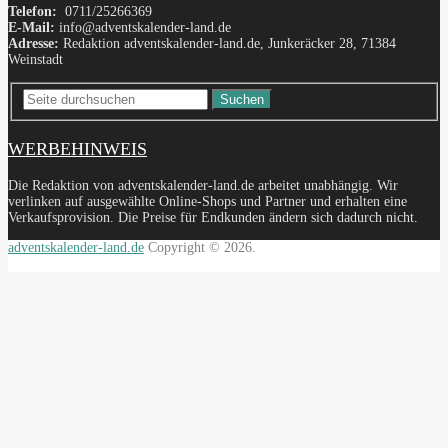
Telefon:
0711/25266369
E-Mail:
info@adventskalender-land.de
Adresse:
Redaktion adventskalender-land.de, Junkeräcker 28, 71384
Weinstadt
Suchen
WERBEHINWEIS
Die Redaktion von adventskalender-land.de arbeitet unabhängig. Wir
verlinken auf ausgewählte Online-Shops und Partner und erhalten eine
Verkaufsprovision. Die Preise für Endkunden ändern sich dadurch nicht.
adventskalender-land.de
Copyright © 2026.