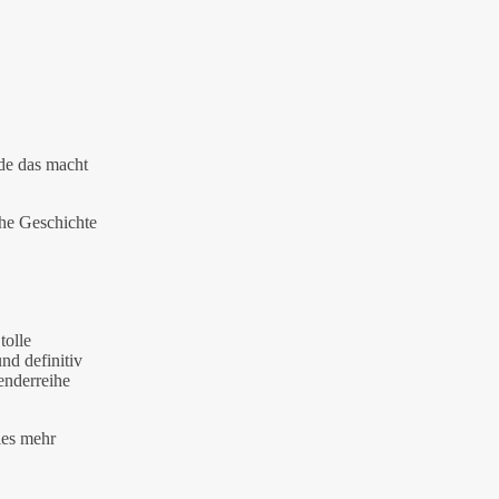
ade das macht
che Geschichte
tolle
nd definitiv
enderreihe
les mehr