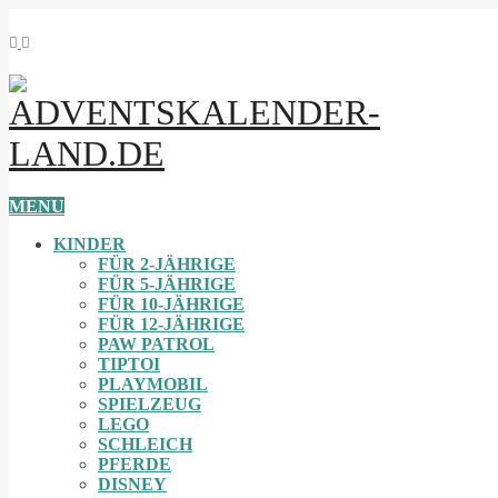
MENU
KINDER
FÜR 2-JÄHRIGE
FÜR 5-JÄHRIGE
FÜR 10-JÄHRIGE
FÜR 12-JÄHRIGE
PAW PATROL
TIPTOI
PLAYMOBIL
SPIELZEUG
LEGO
SCHLEICH
PFERDE
DISNEY