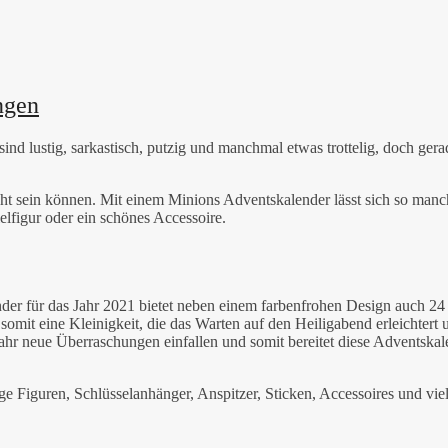
ngen
d lustig, sarkastisch, putzig und manchmal etwas trottelig, doch ger
nicht sein können. Mit einem Minions Adventskalender lässt sich so man
ielfigur oder ein schönes Accessoire.
er für das Jahr 2021 bietet neben einem farbenfrohen Design auch 24 
mit eine Kleinigkeit, die das Warten auf den Heiligabend erleichtert u
 Jahr neue Überraschungen einfallen und somit bereitet diese Adventskal
ge Figuren, Schlüsselanhänger, Anspitzer, Sticken, Accessoires und vie