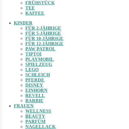
FRÜHSTÜCK
TEE
KAFFEE
KINDER
FÜR 2-JÄHRIGE
FÜR 5-JÄHRIGE
FÜR 10-JÄHRIGE
FÜR 12-JÄHRIGE
PAW PATROL
TIPTOI
PLAYMOBIL
SPIELZEUG
LEGO
SCHLEICH
PFERDE
DISNEY
EINHORN
REVELL
BARBIE
FRAUEN
WELLNESS
BEAUTY
PARFÜM
NAGELLACK