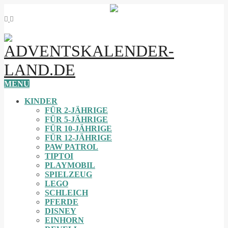
MENU
KINDER
FÜR 2-JÄHRIGE
FÜR 5-JÄHRIGE
FÜR 10-JÄHRIGE
FÜR 12-JÄHRIGE
PAW PATROL
TIPTOI
PLAYMOBIL
SPIELZEUG
LEGO
SCHLEICH
PFERDE
DISNEY
EINHORN