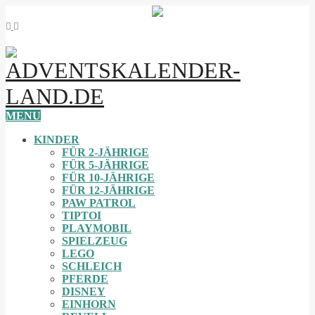
MENU
KINDER
FÜR 2-JÄHRIGE
FÜR 5-JÄHRIGE
FÜR 10-JÄHRIGE
FÜR 12-JÄHRIGE
PAW PATROL
TIPTOI
PLAYMOBIL
SPIELZEUG
LEGO
SCHLEICH
PFERDE
DISNEY
EINHORN