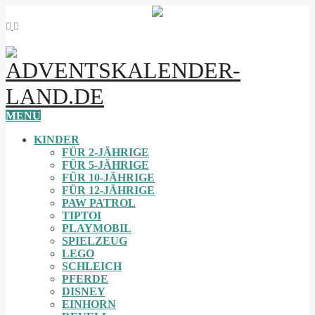
MENU
KINDER
FÜR 2-JÄHRIGE
FÜR 5-JÄHRIGE
FÜR 10-JÄHRIGE
FÜR 12-JÄHRIGE
PAW PATROL
TIPTOI
PLAYMOBIL
SPIELZEUG
LEGO
SCHLEICH
PFERDE
DISNEY
EINHORN