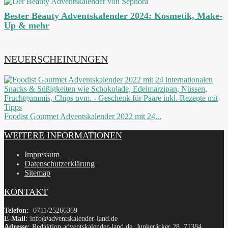
Bester Beauty Adventskalender 2024: Kosmetik, Make-
Up & mehr
NEUERSCHEINUNGEN
Foodist Gourmet Adventskalender 2022 mit 24...
WEITERE INFORMATIONEN
Impressum
Datenschutzerklärung
Sitemap
KONTAKT
Telefon:
0711/25266369
E-Mail:
info@adventskalender-land.de
Adresse:
Redaktion adventskalender-land.de, Junkeräcker 28, 71384