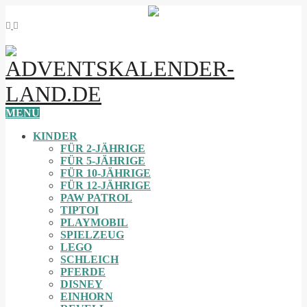
MENU
KINDER
FÜR 2-JÄHRIGE
FÜR 5-JÄHRIGE
FÜR 10-JÄHRIGE
FÜR 12-JÄHRIGE
PAW PATROL
TIPTOI
PLAYMOBIL
SPIELZEUG
LEGO
SCHLEICH
PFERDE
DISNEY
EINHORN