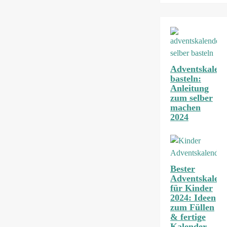
Adventskalen
basteln:
Anleitung
zum selber
machen
2024
Bester
Adventskalen
für Kinder
2024: Ideen
zum Füllen
& fertige
Kalender