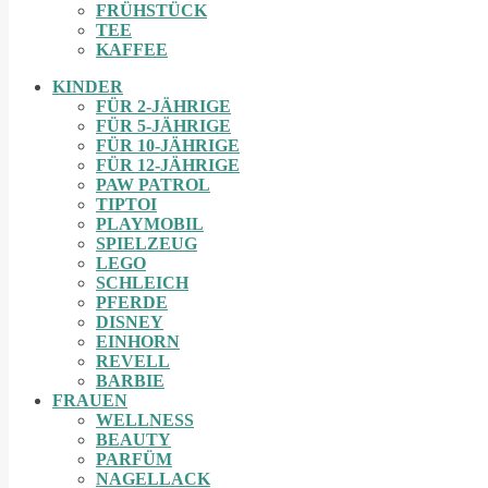
FRÜHSTÜCK
TEE
KAFFEE
KINDER
FÜR 2-JÄHRIGE
FÜR 5-JÄHRIGE
FÜR 10-JÄHRIGE
FÜR 12-JÄHRIGE
PAW PATROL
TIPTOI
PLAYMOBIL
SPIELZEUG
LEGO
SCHLEICH
PFERDE
DISNEY
EINHORN
REVELL
BARBIE
FRAUEN
WELLNESS
BEAUTY
PARFÜM
NAGELLACK