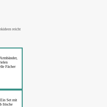
kideen reicht
, Armbänder,
vielen
lle Fächer
Ein Set mit
b frische