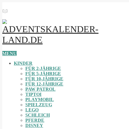
MENU
KINDER
FÜR 2-JÄHRIGE
FÜR 5-JÄHRIGE
FÜR 10-JÄHRIGE
FÜR 12-JÄHRIGE
PAW PATROL
TIPTOI
PLAYMOBIL
SPIELZEUG
LEGO
SCHLEICH
PFERDE
DISNEY