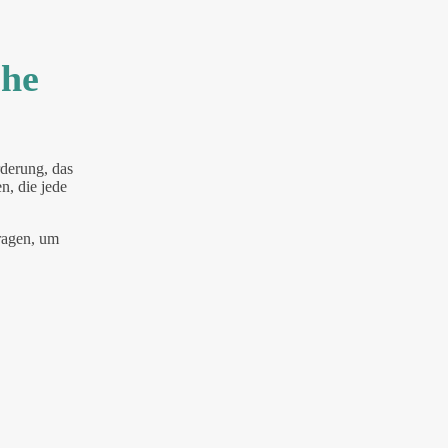
che
rderung, das
n, die jede
Fragen, um