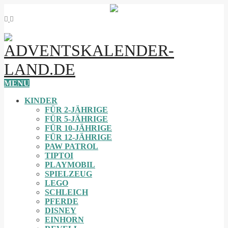
MENU
KINDER
FÜR 2-JÄHRIGE
FÜR 5-JÄHRIGE
FÜR 10-JÄHRIGE
FÜR 12-JÄHRIGE
PAW PATROL
TIPTOI
PLAYMOBIL
SPIELZEUG
LEGO
SCHLEICH
PFERDE
DISNEY
EINHORN