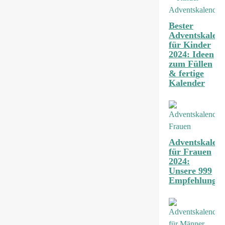
Bester
Adventskalen
für Kinder
2024: Ideen
zum Füllen
& fertige
Kalender
Adventskalen
für Frauen
2024:
Unsere 999
Empfehlunge