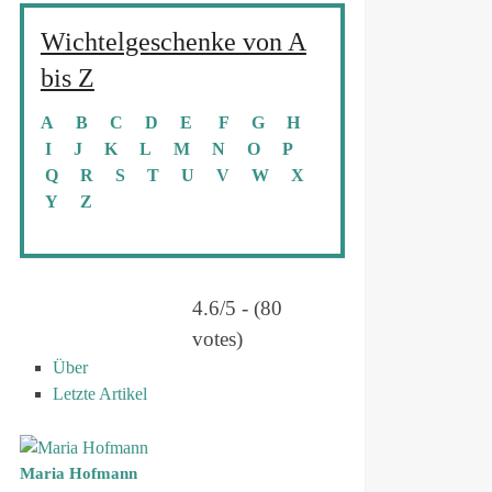
Wichtelgeschenke von A
bis Z
A
B
C
D
E
F
G
H
I
J
K
L
M
N
O
P
Q
R
S
T
U
V
W
X
Y
Z
4.6/5 - (80
votes)
Über
Letzte Artikel
Maria Hofmann