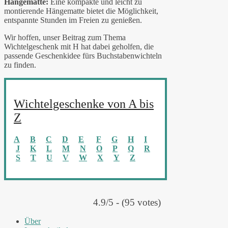
Hängematte:
Eine kompakte und leicht zu
montierende Hängematte bietet die Möglichkeit,
entspannte Stunden im Freien zu genießen.
Wir hoffen, unser Beitrag zum Thema
Wichtelgeschenk mit H hat dabei geholfen, die
passende Geschenkidee fürs Buchstabenwichteln
zu finden.
Wichtelgeschenke von A bis
Z
A
B
C
D
E
F
G
H
I
J
K
L
M
N
O
P
Q
R
S
T
U
V
W
X
Y
Z
4.9/5 - (95 votes)
Über