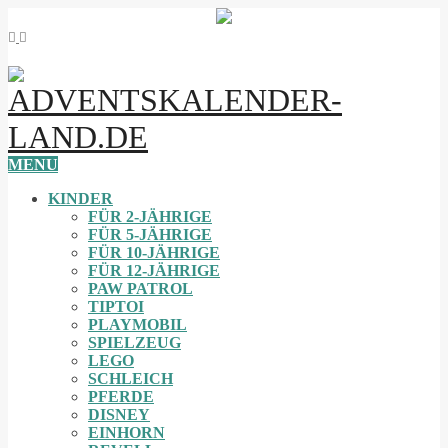
MENU
KINDER
FÜR 2-JÄHRIGE
FÜR 5-JÄHRIGE
FÜR 10-JÄHRIGE
FÜR 12-JÄHRIGE
PAW PATROL
TIPTOI
PLAYMOBIL
SPIELZEUG
LEGO
SCHLEICH
PFERDE
DISNEY
EINHORN